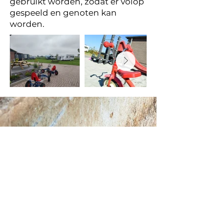
gebruikt worden, zodat er volop
gespeeld en genoten kan
worden.
Contact
E.
campinghetoever@gmail.com
T. 06 11824593
Adres